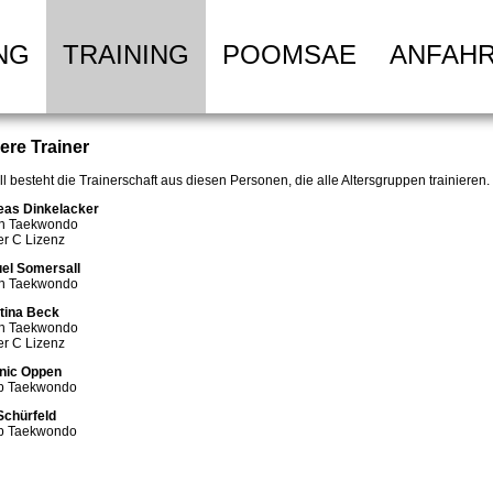
NG
TRAINING
POOMSAE
ANFAH
ere Trainer
ll besteht die Trainerschaft aus diesen Personen, die alle Altersgruppen trainieren.
eas Dinkelacker
an Taekwondo
er C Lizenz
el Somersall
an Taekwondo
tina Beck
an Taekwondo
er C Lizenz
nic Oppen
up Taekwondo
Schürfeld
up Taekwondo