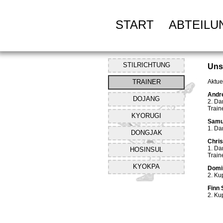
START
ABTEILU
STILRICHTUNG
Uns
Aktue
TRAINER
Andr
DOJANG
2. D
Train
KYORUGI
Samu
1. D
DONGJAK
Chris
1. D
HOSINSUL
Train
KYOKPA
Domi
2. K
Finn 
2. K